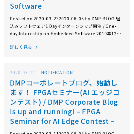
Software
Posted on 2020-03-232020-06-05 by DMP BLOG 組
込みソフトウェア1 Dayインターンシップ開催 / One-
day Internship on Embedded Software 2019年12月
から2020年2月初旬にかけて、1Dayインターンシップを
詳しく見る
開催しました。2021年卒の理系学生さんを対象に、
「DMPを知ってもらおう」という目的で合計11名の学生
さんにご参加いただきました。 ご参加いただいたみなさ
ま、ありがとうございました。 インターンシップ内容 は
2020-03-11
NOTIFICATION
じめてのプログラミング お昼ごはん 会社紹介・オフィス
DMPコーポレートブログ、始動し
見学 組込みプログラムとは 組込み機器を動…
ます！ FPGAセミナー(AI エッジコ
ンテスト) / DMP Corporate Blog
is up and running! – FPGA
Seminar for AI Edge Contest –
Posted on 2020-03-112020-06-04 by DMP BLOG