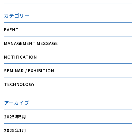
ル供給の自動化 / [Interview/Movie] Automated Bottle
Feeding by TOKUNAGA Corporation using Cambrian
Vision System and FANUC Industrial Robot
カテゴリー
EVENT
MANAGEMENT MESSAGE
NOTIFICATION
SEMINAR / EXHIBITION
TECHNOLOGY
アーカイブ
2025年5月
2025年1月