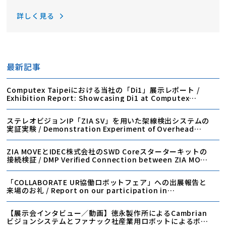
and running! – FPGA Seminar for AI Edge Contest –
詳しく見る
このサイトは、元々当社のサイバーAIディビジョンのテ
ックブログとして運営してきましたが、このたびURLを
変更し、テクノロジーだけでなく、当社からのお知らせ
や当社内外の出来事など、当社にまつわる様々な情報を
最新記事
お伝えするDMP BLOGとして新たにスタートを…
Computex Taipeiにおける当社の「Di1」展示レポート /
Exhibition Report: Showcasing Di1 at Computex
Taipei
ステレオビジョンIP「ZIA SV」を用いた架線検出システムの
実証実験 / Demonstration Experiment of Overhead
Line Detection System Using Stereo Vision IP “ZIA
SV”
ZIA MOVEとIDEC株式会社のSWD Coreスターターキットの
接続検証 / DMP Verified Connection between ZIA MOVE
and IDEC’s SWD Core Starter Kit
「COLLABORATE UR協働ロボットフェア」への出展報告と
来場のお礼 / Report on our participation in
“COLLABORATE UR Collaborative Robot Fair”
【展示会インタビュー／動画】徳永製作所によるCambrian
ビジョンシステムとファナック社産業用ロボットによるボト