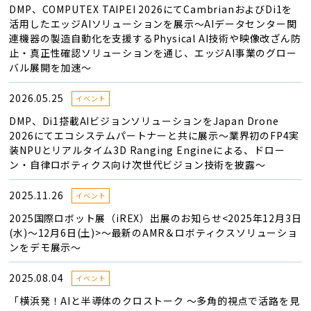
DMP、COMPUTEX TAIPEI 2026にてCambrianおよびDi1を
活用したエッジAIソリューションを展示～AIデータセンター関
連機器の製造自動化を支援するPhysical AI技術や映像改ざん防
止・真正性確認ソリューションを通じ、エッジAI事業のグロー
バル展開を加速～
2026.05.25
イベント
DMP、Di1搭載AIビジョンソリューションをJapan Drone
2026にてエコシステムパートナーと共に展示〜業界初のFP4実
装NPUとリアルタイム3D Ranging Engineによる、ドロー
ン・自律ロボティクス向け次世代ビジョン技術を披露〜
2025.11.26
イベント
2025国際ロボット展（iREX）出展のお知らせ<2025年12月3日
(水)～12月6日(土)>～最新のAMR＆ロボティクスソリューショ
ンをデモ展示～
2025.08.04
イベント
「横浜発！AIと半導体のクロストーク ～多角的視点で活路を見