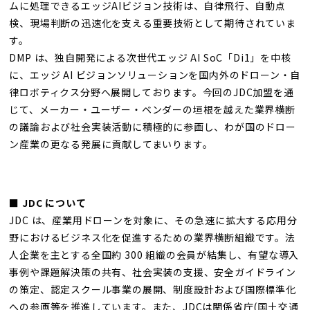
ムに処理できるエッジAIビジョン技術は、自律飛行、自動点
検、現場判断の迅速化を支える重要技術として期待されていま
す。
DMP は、独自開発による次世代エッジ AI SoC「Di1」を中核
に、エッジ AI ビジョンソリューションを国内外のドローン・自
律ロボティクス分野へ展開しております。今回のJDC加盟を通
じて、メーカー・ユーザー・ベンダーの垣根を越えた業界横断
の議論および社会実装活動に積極的に参画し、わが国のドロー
ン産業の更なる発展に貢献してまいります。
■ JDC について
JDC は、産業用ドローンを対象に、その急速に拡大する応用分
野におけるビジネス化を促進するための業界横断組織です。法
人企業を主とする全国約 300 組織の会員が結集し、有望な導入
事例や課題解決策の共有、社会実装の支援、安全ガイドライン
の策定、認定スクール事業の展開、制度設計および国際標準化
への参画等を推進しています。また、JDCは関係省庁(国土交通