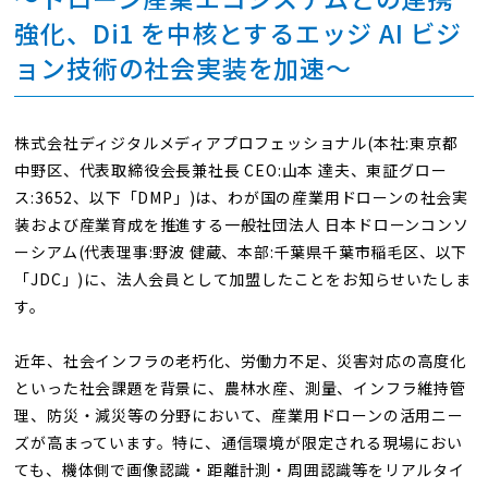
強化、Di1 を中核とするエッジ AI ビジ
ョン技術の社会実装を加速～
株式会社ディジタルメディアプロフェッショナル(本社:東京都
中野区、代表取締役会長兼社長 CEO:山本 達夫、東証グロー
ス:3652、以下「DMP」)は、わが国の産業用ドローンの社会実
装および産業育成を推進する一般社団法人 日本ドローンコンソ
ーシアム(代表理事:野波 健蔵、本部:千葉県千葉市稲毛区、以下
「JDC」)に、法人会員として加盟したことをお知らせいたしま
す。
近年、社会インフラの老朽化、労働力不足、災害対応の高度化
といった社会課題を背景に、農林水産、測量、インフラ維持管
理、防災・減災等の分野において、産業用ドローンの活用ニー
ズが高まっています。特に、通信環境が限定される現場におい
ても、機体側で画像認識・距離計測・周囲認識等をリアルタイ