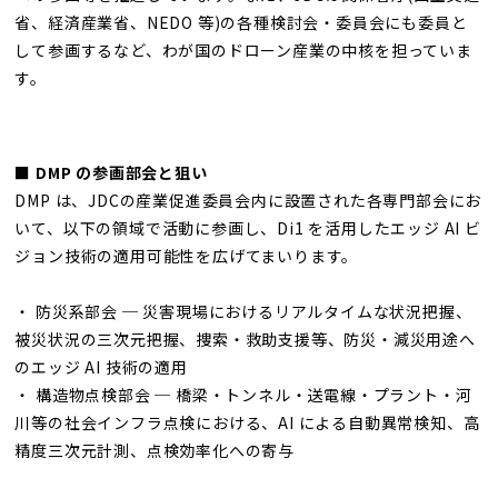
省、経済産業省、NEDO 等)の各種検討会・委員会にも委員と
して参画するなど、わが国のドローン産業の中核を担っていま
す。
■ DMP の参画部会と狙い
DMP は、JDCの産業促進委員会内に設置された各専門部会にお
いて、以下の領域で活動に参画し、Di1 を活用したエッジ AI ビ
ジョン技術の適用可能性を広げてまいります。
・ 防災系部会 ─ 災害現場におけるリアルタイムな状況把握、
被災状況の三次元把握、捜索・救助支援等、防災・減災用途へ
のエッジ AI 技術の適用
・ 構造物点検部会 ─ 橋梁・トンネル・送電線・プラント・河
川等の社会インフラ点検における、AI による自動異常検知、高
精度三次元計測、点検効率化への寄与