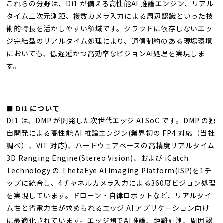
これらの分野は、Di1 が備える高性能AI 推論エンジン、リアル
タイム三次元測距、複数カメラ入力による周辺認識といった技
術的特長を活かしやすい領域です。クラウドに依存しないエッ
ジ完結型のリアルタイム処理により、通信制約のある現場環境
においても、低遅延かつ高効率なビジョンAI処理を実現しま
す。
■ Di1 について
Di1 は、DMP が開発した次世代エッジ AI SoC です。DMP の独
自開発による高性能 AI 推論エンジン(業界初の FP4 対応（当社
調べ）、ViT 対応)、ハードウェアベースの高精度リアルタイム
3D Ranging Engine(Stereo Vision)、および iCatch
Technology の ThetaEye AI Imaging Platform(ISP)を1チ
ップに統合し、4チャネルカメラ入力による360度ビジョン処理
を実現しています。ドローン・自律ロボットなど、リアルタイ
ム性と省電力性が求められるエッジ AI アプリケーション向け
に最適化されています。エッジ側でAI推論、距離計測、周囲認