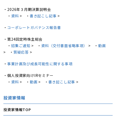
・2026年３月期決算説明会
・
資料
> ・
書き起こし記事
>
・
コーポレートガバナンス報告書
・第24回定時株主総会
・
招集ご通知
> ・
資料（交付書面省略事項）
> ・
動画
> ・
質疑応答
>
・
事業計画及び成長可能性に関する事項
・個人投資家向けIRセミナー
・
資料
> ・
動画
> ・
書き起こし記事
>
投資家情報
投資家情報TOP