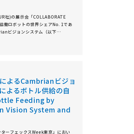
R社)の展示会「COLLABORATE
、協働ロボットの世界シェアNo. 1であ
ianビジョンシステム（以下
させていただきました。 開催者の速報
ボットによる省人化・自動化への取組み
+」製品認証を取得し…
るCambrianビジョ
によるボトル供給の自
ttle Feeding by
n Vision System and
インターフェックスWeek東京」におい