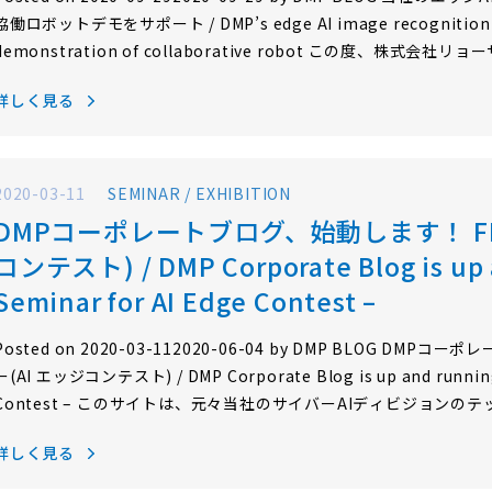
協働ロボットデモをサポート / DMP’s edge AI image recognition so
demonstration of collaborative robot この度、株
蔦屋家電+に出展している協働型ロボット※デモに周辺監視のエッジ
詳しく見る
た。 ※協業(型)ロボット：産業用ロボットの一種で、人との共…
2020-03-11
SEMINAR / EXHIBITION
DMPコーポレートブログ、始動します！ FP
コンテスト) / DMP Corporate Blog is up 
Seminar for AI Edge Contest –
Posted on 2020-03-112020-06-04 by DMP BLOG D
ー(AI エッジコンテスト) / DMP Corporate Blog is up and running!
Contest – このサイトは、元々当社のサイバーAIディビジョン
が、このたびURLを変更し、テクノロジーだけでなく、当社からの
詳しく見る
社にまつわる様々な情報をお伝えするDMP BLOGとして新たにスタ