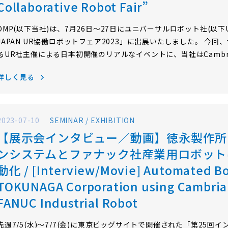
Collaborative Robot Fair”
DMP(以下当社)は、7月26日～27日にユニバーサルロボット社(以下U
JAPAN UR協働ロボットフェア2023」に出展いたしました。 今回
るUR社主催による日本初開催のリアルなイベントに、当社はCambr
Cambrian）のデモ展示ならびにセミナーでの講演と積極的に参加
詳しく見る
では、イベント2日間で924名のお客様にご来場いただき、協働ロ
をお客様にアピールできたとのことでした。 当社は、UR社の「UR
2023-07-10
SEMINAR / EXHIBITION
【展示会インタビュー／動画】徳永製作所によ
ンシステムとファナック社産業用ロボット
動化 / [Interview/Movie] Automated Bo
TOKUNAGA Corporation using Cambria
FANUC Industrial Robot
先週7/5(水)～7/7(金)に東京ビッグサイトで開催された「第25回