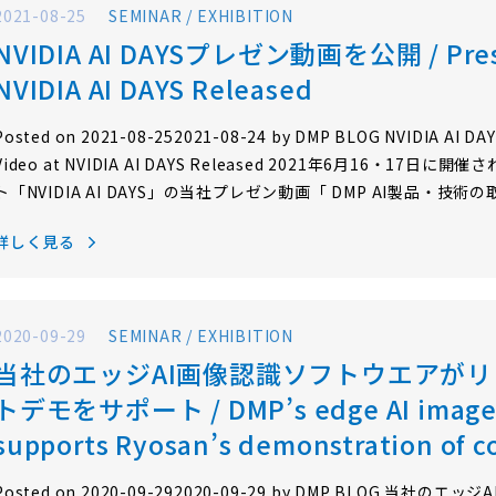
2021-08-25
SEMINAR / EXHIBITION
NVIDIA AI DAYSプレゼン動画を公開 / Prese
NVIDIA AI DAYS Released
Posted on 2021-08-252021-08-24 by DMP BLOG NVIDIA A
Video at NVIDIA AI DAYS Released 2021年6月16・17
ト「NVIDIA AI DAYS」の当社プレゼン動画「 DMP AI製品・
AIソリューション例として、お客様のデータセットを用いて最新エッ
詳しく見る
な「ZIA™ Showcase」の紹介や、Visual SLAMソフトウエア「…
2020-09-29
SEMINAR / EXHIBITION
当社のエッジAI画像認識ソフトウエアが
トデモをサポート / DMP’s edge AI image r
supports Ryosan’s demonstration of co
Posted on 2020-09-292020-09-29 by DMP BLOG 