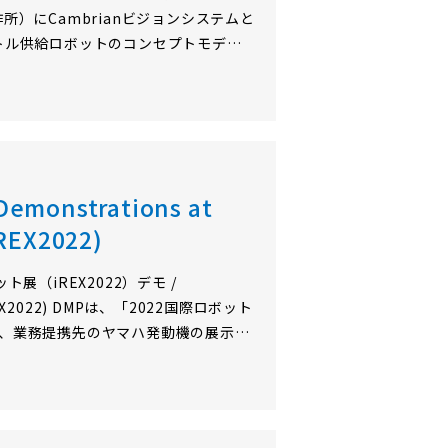
）にCambrianビジョンシステムと
トル供給ロボットのコンセプトモデル
ル供給ロボットの事業責任者である三橋
ジョンシステムを活用したボトル供給の自動
化粧品・食品のいわゆる「三…
onstrations at
iREX2022)
際ロボット展（iREX2022）デモ /
2 (iREX2022) DMPは、「2022国際ロボット
において、業務提携先のヤマハ発動機の展示ブ
、協働ロボットの周囲監視を目的としたデ
いました。 ドローンと…