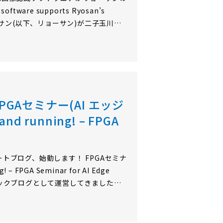
ftware supports Ryosan’s
式会社リョーサン(以下、リョーサン)が二子玉川の
AI画像認識ソフトウエアを提供しまし
GAセミナー(AI エッジ
and running! – FPGA
MPコーポレートブログ、始動します！ FPGAセミナ
 – FPGA Seminar for AI Edge
のテックブログとして運営してきました
お知らせや当社内外の出来事など、当
ートを…