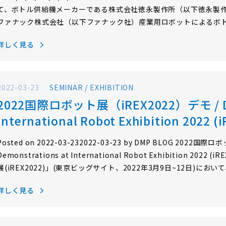
て、ボトル供給機メーカーである株式会社徳永製作所（以下徳永製作所
ファナック株式会社（以下ファナック社）産業用ロボットによるボ
をデモ展示いただきました。 今回のBlogでは、徳永製作所のボト
詳しく見る
友宏様(FA機械事業部 事業部長)に、同社によるCambrianビ
化の取り組みについてお話を伺いました。 徳永製作所は、医薬品・
2022-03-23
SEMINAR / EXHIBITION
2022国際ロボット展（iREX2022）デモ / Dem
International Robot Exhibition 2022 (
Posted on 2022-03-232022-03-23 by DMP BLOG 2022国
Demonstrations at International Robot Exhibition 202
展(iREX2022)」(東京ビッグサイト、2022年3月9日~12日)
ースで、UMS(ドローン)とカメラによるリアルタイムAI認識デモ
詳しく見る
ジタル安全柵のリアルタイムデモ及び単眼AIカメラの静態展示を行