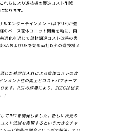
これらにより遊技機の製造コスト削減
になります。
サルエンターテインメント(以下UE)が遊
様のベース筐体ユニット開発を軸に、両
共通化を通じて部材調達コスト改善の実
後SAおよびUEを始め両社以外の遊技機メ
通じた共同仕入れによる筐体コストの改
テインメント性の向上とコストパフォーマ
ます。RS1の採用により、ZEEGは従来
。」
成してRS1を開発しました。新しい次元の
コスト低減を実現するという大きなチャ
術とムービ技術の融合という形で解決してい