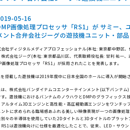
019-05-16
DMP画像処理プロセッサ「RS1」が サミー
メント合弁会社ジーグの遊技機ユニット・部品
式会社ディジタルメディアプロフェッショナル(本社: 東京都中野区、代表
、株式会社ジーグ(本社: 東京都品川区、代表取締役社長: 甘利 祐一、
MP画像処理プロセッサ「RS1」が採用されたことを発表します。
S1を搭載した遊技機は2019年度中に日本全国のホールに導入が開始
S1は、株式会社バンダイナムコエンターテインメント(以下バンナム
です。遊技機におけるバンナムのノウハウとDMPのグラフィックス
リアルタイム3Dエンジンと高性能・高圧縮動画エンジンをワンチッ
メントに求められる臨場感あふれる美しい映像表現が一つの画像処理
来別々の半導体を使用していた2Dタイトルと3Dタイトルのプラット
、RS1は遊技機向けに仕様を最適化したことで、従来、LED・サウ