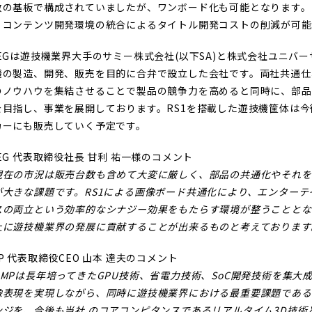
数の基板で構成されていましたが、ワンボード化も可能となります。
、コンテンツ開発環境の統合によるタイトル開発コストの削減が可能
EEGは遊技機業界大手のサミー株式会社(以下SA)と株式会社ユニバー
機の製造、開発、販売を目的に合弁で設立した会社です。両社共通仕
のノウハウを集結させることで製品の競争力を高めると同時に、部品
を目指し、事業を展開しております。RS1を搭載した遊技機筐体は今
カーにも販売していく予定です。
EG 代表取締役社長 甘利 祐一様のコメント
現在の市況は販売台数も含めて大変に厳しく、部品の共通化やそれを
が大きな課題です。RS1による画像ボード共通化により、エンター
スの両立という効率的なシナジー効果をもたらす環境が整うこととなり
上に遊技機業界の発展に貢献することが出来るものと考えております
P 代表取締役CEO 山本 達夫のコメント
DMPは長年培ってきたGPU技術、省電力技術、SoC開発技術を集大
像表現を実現しながら、同時に遊技機業界における最重要課題である
ンジを、今後も当社 のコアコンピタンスであるリアルタイム3D技